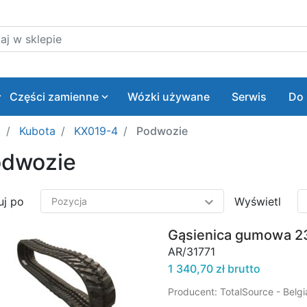
 w sklepie
Części zamienne
Wózki używane
Serwis
Do 
k
Kubota
KX019-4
Podwozie
dwozie
uj po
Wyświetl
Gąsienica gumowa 
AR/31771
1 340,70 zł brutto
Producent: TotalSource - Belg