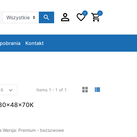
0
0
Szukaj w sklepie
pobrania
Kontakt
viewmode gri
viewmode 
Items
1 - 1
of
1
230x48x70K
ia Wersja: Premium - bezszwowe