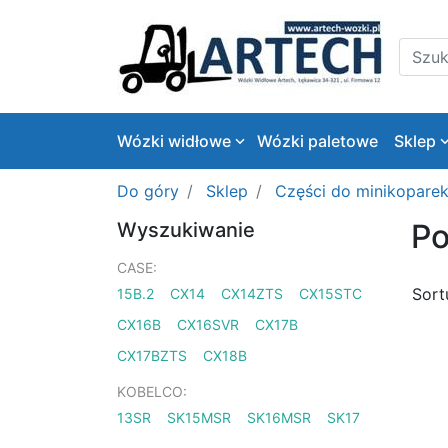
Logo
Szukaj
Wózki widłowe
Wózki paletowe
Sklep
Do góry
Sklep
Części do minikopare
Po
Wyszukiwanie
CASE:
Sort
15B.2
CX14
CX14ZTS
CX15STC
CX16B
CX16SVR
CX17B
CX17BZTS
CX18B
KOBELCO:
13SR
SK15MSR
SK16MSR
SK17