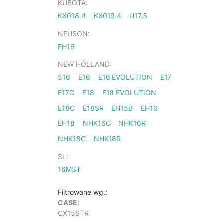
KUBOTA:
KX018.4
KX019.4
U17.3
NEUSON:
EH16
NEW HOLLAND:
516
E16
E16 EVOLUTION
E17
E17C
E18
E18 EVOLUTION
E18C
E18SR
EH15B
EH16
EH18
NHK16C
NHK16R
NHK18C
NHK18R
SL:
16MST
Filtrowane wg.:
CASE:
CX15STR