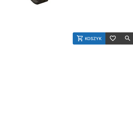
KOSZYK
AddToCart
AddToWish