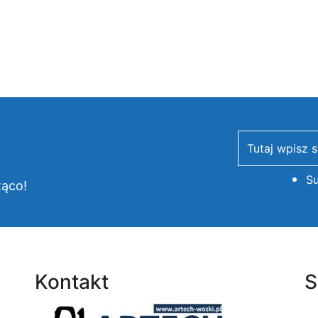
newsletter
Su
żąco!
Kontakt
S
Logo