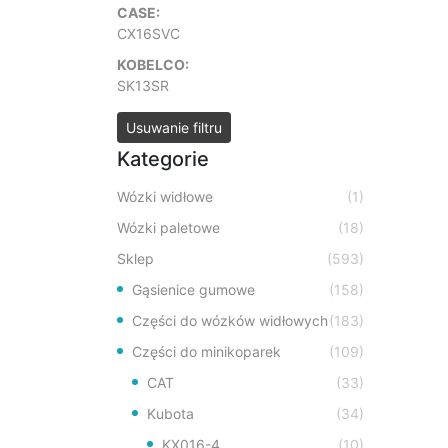
CASE:
CX16SVC
KOBELCO:
SK13SR
Usuwanie filtru
Kategorie
Wózki widłowe
(1)
Wózki paletowe
(18)
Sklep
(593)
Gąsienice gumowe
(158)
Części do wózków widłowych
(183)
Części do minikoparek
(109)
CAT
(33)
Kubota
(34)
KX016-4
(10)