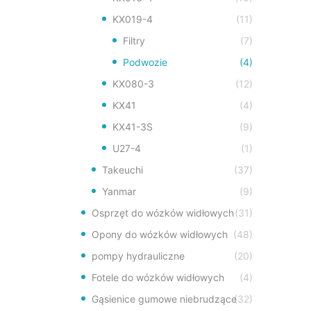
KX019-4
(11)
Filtry
(7)
Podwozie
(4)
KX080-3
(12)
KX41
(4)
KX41-3S
(9)
U27-4
(1)
Takeuchi
(37)
Yanmar
(9)
Osprzęt do wózków widłowych
(31)
Opony do wózków widłowych
(48)
pompy hydrauliczne
(20)
Fotele do wózków widłowych
(4)
Gąsienice gumowe niebrudzące
(32)