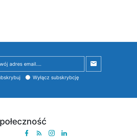
bskrybuj
Wyłącz subskrybcję
połeczność