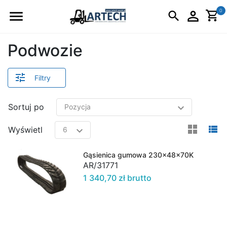
Logo
0
Podwozie
Filtry
Sortuj po
view
v
Wyświetl
Gąsienica gumowa 230x48x70K
AR/31771
1 340,70 zł brutto