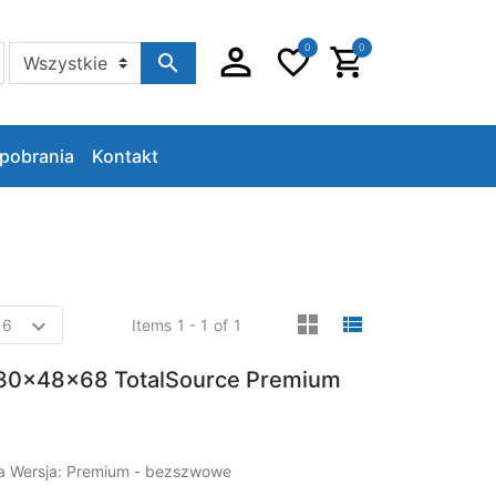
0
0
Szukaj w sklepie
pobrania
Kontakt
viewmode gri
viewmode 
Items
1 - 1
of
1
30x48x68 TotalSource Premium
ia Wersja: Premium - bezszwowe