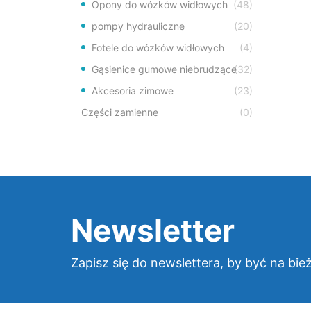
Opony do wózków widłowych
(48)
pompy hydrauliczne
(20)
Fotele do wózków widłowych
(4)
Gąsienice gumowe niebrudzące
(32)
Akcesoria zimowe
(23)
Części zamienne
(0)
Newsletter
Zapisz się do newslettera, by być na bie