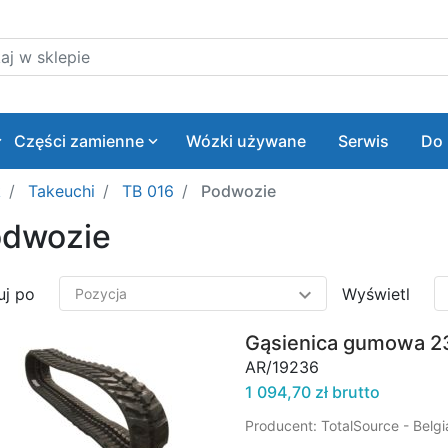
 w sklepie
Części zamienne
Wózki używane
Serwis
Do 
k
Takeuchi
TB 016
Podwozie
dwozie
uj po
Wyświetl
Gąsienica gumowa 2
AR/19236
1 094,70 zł brutto
Producent: TotalSource - Belg