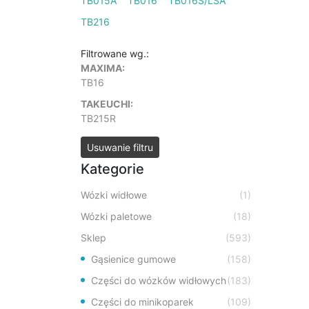
TB015A
TB016
TB016S/LSA
TB216
Filtrowane wg.:
MAXIMA:
TB16
TAKEUCHI:
TB215R
Usuwanie filtru
Kategorie
Wózki widłowe
(1)
Wózki paletowe
(18)
Sklep
(593)
Gąsienice gumowe
(158)
Części do wózków widłowych
(183)
Części do minikoparek
(109)