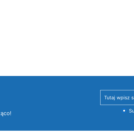
newsletter
Su
żąco!