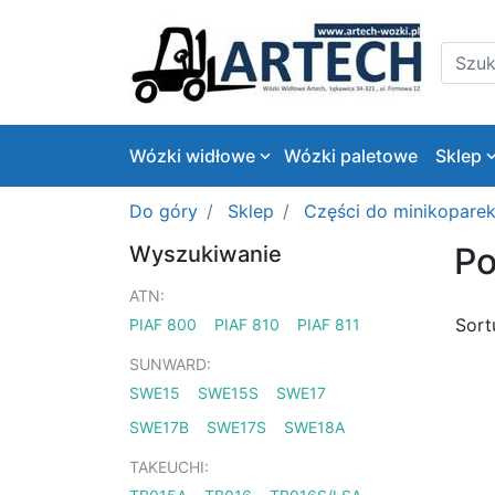
Logo
Szukaj
Wózki widłowe
Wózki paletowe
Sklep
Do góry
Sklep
Części do minikopare
Po
Wyszukiwanie
ATN:
Sort
PIAF 800
PIAF 810
PIAF 811
SUNWARD:
SWE15
SWE15S
SWE17
SWE17B
SWE17S
SWE18A
TAKEUCHI: