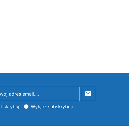
bskrybuj
Wyłącz subskrybcję