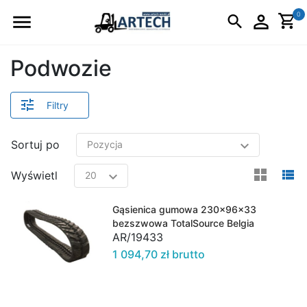
Logo
0
Podwozie
Filtry
Sortuj po
view
v
Wyświetl
Gąsienica gumowa 230x96x33
bezszwowa TotalSource Belgia
AR/19433
1 094,70 zł brutto