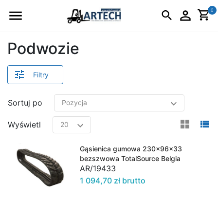
Logo
0
Podwozie
Filtry
Sortuj po
view
v
Wyświetl
Gąsienica gumowa 230x96x33
bezszwowa TotalSource Belgia
AR/19433
1 094,70 zł brutto