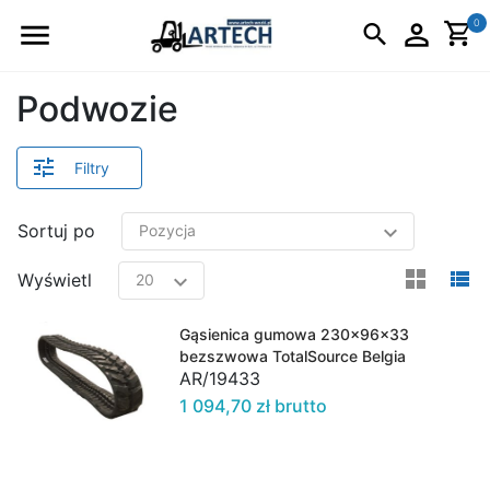
Logo
0
Podwozie
Filtry
Sortuj po
view
v
Wyświetl
Gąsienica gumowa 230x96x33
bezszwowa TotalSource Belgia
AR/19433
1 094,70 zł brutto