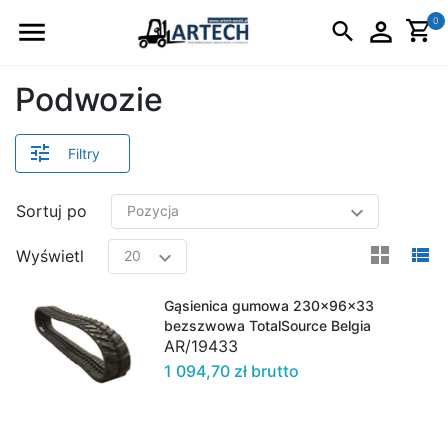
Logo
0
Podwozie
Filtry
Sortuj po
view
v
Wyświetl
Gąsienica gumowa 230x96x33
bezszwowa TotalSource Belgia
AR/19433
1 094,70 zł brutto