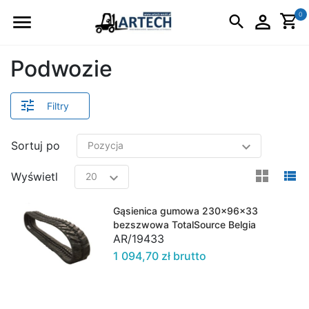
Logo
0
Podwozie
Filtry
Sortuj po
view
v
Wyświetl
Gąsienica gumowa 230x96x33
bezszwowa TotalSource Belgia
AR/19433
1 094,70 zł brutto