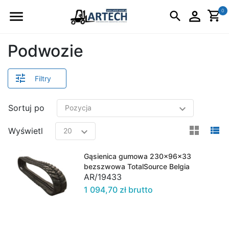
Logo
0
Podwozie
Filtry
Sortuj po
view
v
Wyświetl
Gąsienica gumowa 230x96x33
bezszwowa TotalSource Belgia
AR/19433
1 094,70 zł brutto