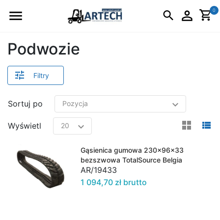
Logo
0
Podwozie
Filtry
Sortuj po
view
v
Wyświetl
Gąsienica gumowa 230x96x33
bezszwowa TotalSource Belgia
AR/19433
1 094,70 zł brutto