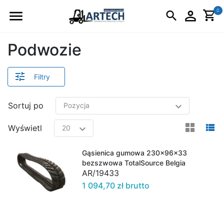
Logo
0
Podwozie
Filtry
Sortuj po
view
v
Wyświetl
Gąsienica gumowa 230x96x33
bezszwowa TotalSource Belgia
AR/19433
1 094,70 zł brutto