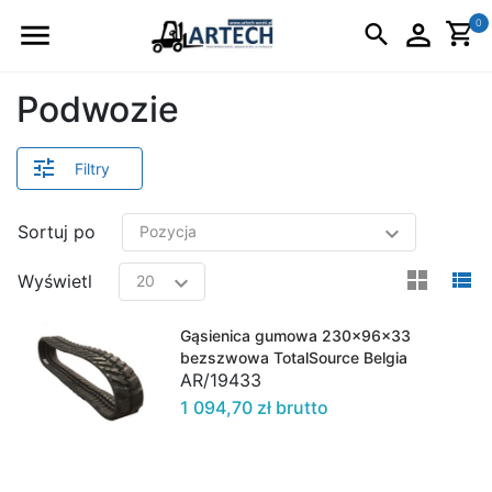
Logo
0
Podwozie
Filtry
Sortuj po
view
v
Wyświetl
Gąsienica gumowa 230x96x33
bezszwowa TotalSource Belgia
AR/19433
1 094,70 zł brutto