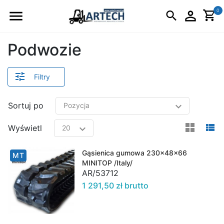
Logo
0
Podwozie
Filtry
Sortuj po
view
v
Wyświetl
Gąsienica gumowa 230x48x66
MT
MINITOP /Italy/
AR/53712
1 291,50 zł brutto