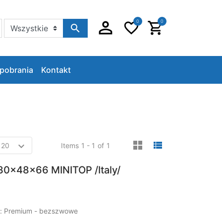
0
0
Szukaj w sklepie
pobrania
Kontakt
viewmode gri
viewmode 
Items
1 - 1
of
1
0x48x66 MINITOP /Italy/
ja: Premium - bezszwowe