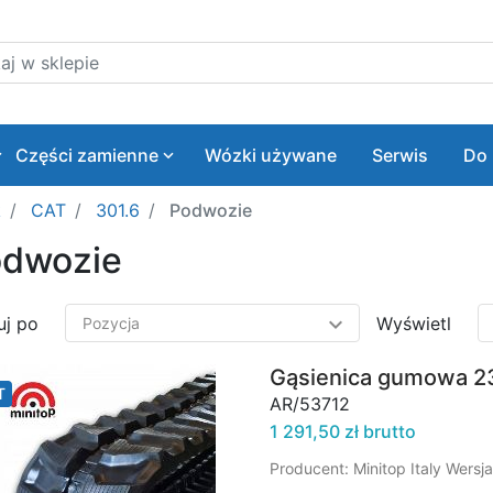
 w sklepie
Części zamienne
Wózki używane
Serwis
Do 
k
CAT
301.6
Podwozie
dwozie
uj po
Wyświetl
Gąsienica gumowa 23
T
AR/53712
1 291,50 zł brutto
Producent: Minitop Italy Wers