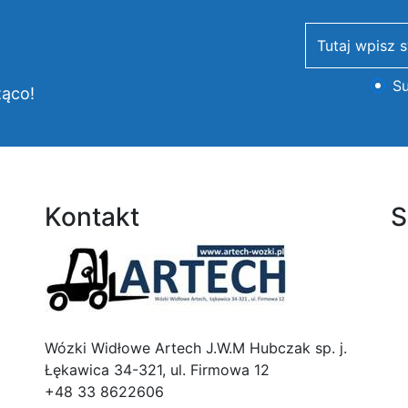
newsletter
Su
żąco!
Kontakt
S
Logo
Wózki Widłowe Artech J.W.M Hubczak sp. j.
Łękawica 34-321, ul. Firmowa 12
+48 33 8622606