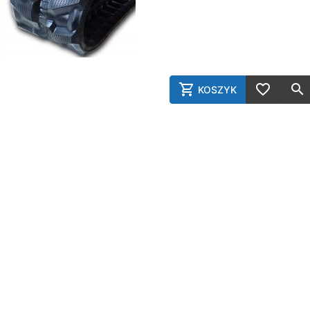
KOSZYK
AddToCart
AddToWish