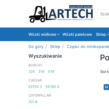
Logo
Szukaj
Wózki widłowe
Wózki paletowe
Sklep
Do góry
Sklep
Części do minikopare
Po
Wyszukiwanie
BOBCAT:
Sort
324
E16
E19
CAESAR:
ES150.3
ES180.3
M
CATERPILLAR:
301.8