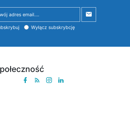
bskrybuj
Wyłącz subskrybcję
połeczność
Facebook
Rss
instagram
linkedin