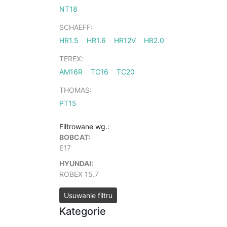
NT18
SCHAEFF:
HR1.5
HR1.6
HR12V
HR2.0
TEREX:
AM16R
TC16
TC20
THOMAS:
PT15
Filtrowane wg.:
BOBCAT:
E17
HYUNDAI:
ROBEX 15.7
Usuwanie filtru
Kategorie