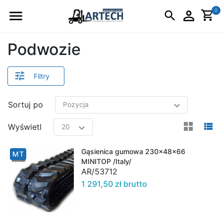
Logo
0
Podwozie
Filtry
Sortuj po
view
v
Wyświetl
Gąsienica gumowa 230x48x66
MT
MINITOP /Italy/
AR/53712
1 291,50 zł brutto