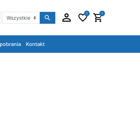
0
0
Szukaj w sklepie
pobrania
Kontakt