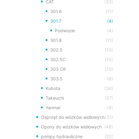
CAT
(33)
301.6
(11)
301.7
(4)
Podwozie
(4)
301.8
(11)
302.5
(10)
302.5C
(10)
303 CR
(10)
303.5
(8)
Kubota
(34)
Takeuchi
(37)
Yanmar
(9)
Osprzęt do wózków widłowych
(31)
Opony do wózków widłowych
(48)
pompy hydrauliczne
(20)