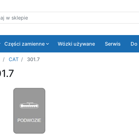
 w sklepie
Części zamienne
Wózki używane
Serwis
Do 
k
CAT
301.7
1.7