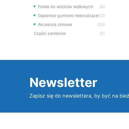
Fotele do wózków widłowych
(4)
Gąsienice gumowe niebrudzące
(32)
Akcesoria zimowe
(23)
Części zamienne
(0)
Newsletter
Zapisz się do newslettera, by być na bie