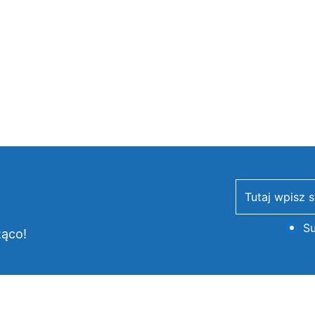
newsletter
Su
żąco!