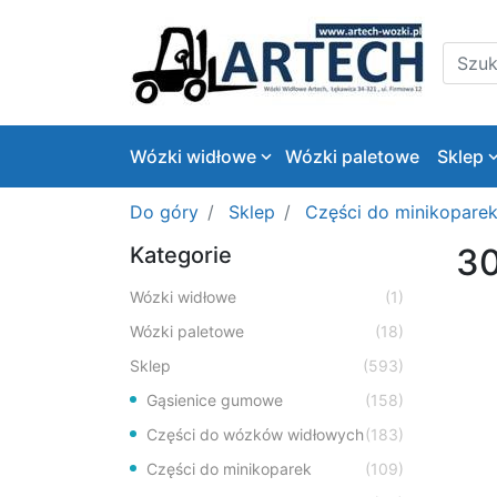
Logo
Szukaj
Wózki widłowe
Wózki paletowe
Sklep
Do góry
Sklep
Części do minikopare
30
Kategorie
Wózki widłowe
(1)
Wózki paletowe
(18)
Sklep
(593)
Gąsienice gumowe
(158)
Części do wózków widłowych
(183)
Części do minikoparek
(109)