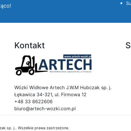
Su
żąco!
Kontakt
S
Logo
Wózki Widłowe Artech J.W.M Hubczak sp. j.
Łękawica 34-321, ul. Firmowa 12
+48 33 8622606
biuro@artech-wozki.com.pl
k sp. j.. Wszelkie prawa zastrzeżone.