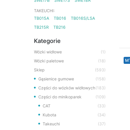
SWE17B
SWE17S
SWE18A
TAKEUCHI:
TB015A
TB016
TB016S/LSA
TB215R
TB216
Kategorie
Wózki widłowe
(1)
M
Wózki paletowe
(18)
Sklep
(593)
Gąsienice gumowe
(158)
Części do wózków widłowych
(183)
Części do minikoparek
(109)
CAT
(33)
Kubota
(34)
Takeuchi
(37)