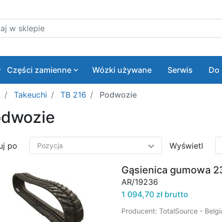
 w sklepie
Części zamienne
Wózki używane
Serwis
Do 
k
Takeuchi
TB 216
Podwozie
dwozie
uj po
Wyświetl
Gąsienica gumowa 2
AR/19236
1 094,70 zł brutto
Producent: TotalSource - Belg