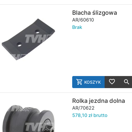
AddToWish
Blacha ślizgowa
AR/60610
Brak
KOSZYK
AddToCart
AddToWish
Rolka jezdna dolna
AR/70622
578,10 zł brutto