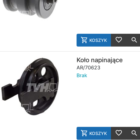
KOSZYK
AddToCart
AddToWish
Koło napinające
AR/70623
Brak
KOSZYK
AddToCart