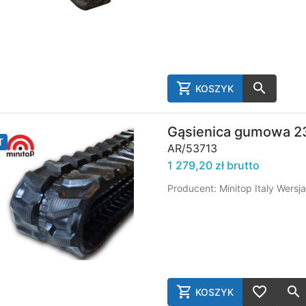
KOSZYK
AddToCart
Gąsienica gumowa 23
T
AR/53713
1 279,20 zł brutto
Producent: Minitop Italy Wers
KOSZYK
AddToCart