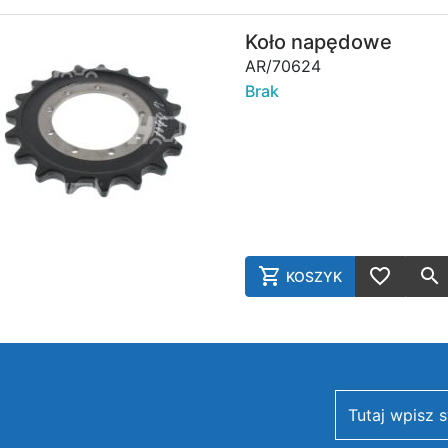
AddToWish
Koło napędowe
AR/70624
Brak
KOSZYK
AddToCart
AddToWish
newsletter