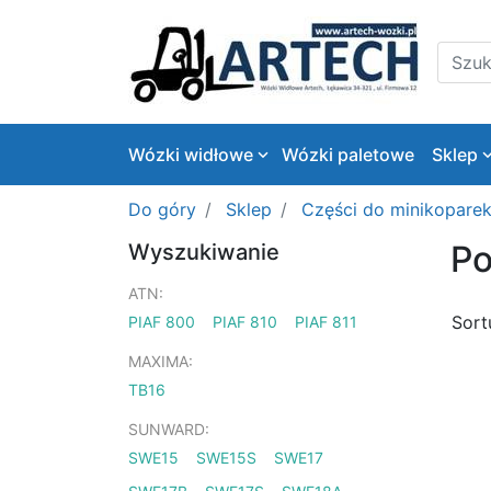
Logo
Szukaj
Wózki widłowe
Wózki paletowe
Sklep
Do góry
Sklep
Części do minikopare
Po
Wyszukiwanie
ATN:
Sort
PIAF 800
PIAF 810
PIAF 811
MAXIMA:
TB16
SUNWARD:
SWE15
SWE15S
SWE17