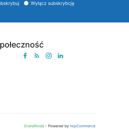
bskrybuj
Wyłącz subskrybcję
połeczność
Facebook
Rss
instagram
linkedin
GrandNode
- Powered by
nopCommerce