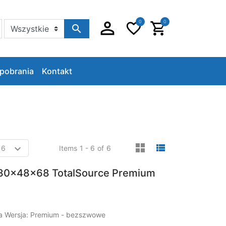
0
0
Szukaj w sklepie
pobrania
Kontakt
viewmode gri
viewmode 
Items
1 - 6
of
6
30x48x68 TotalSource Premium
ia Wersja: Premium - bezszwowe