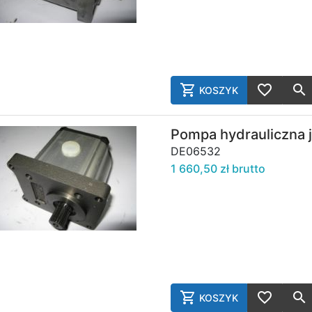
KOSZYK
AddToCart
AddToWish
Pompa hydrauliczna 
DE06532
1 660,50 zł brutto
KOSZYK
AddToCart