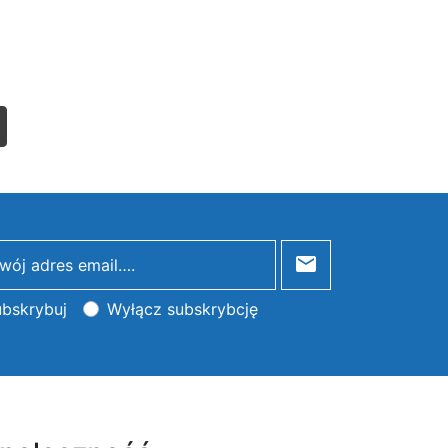
list
bskrybuj
Wyłącz subskrybcję