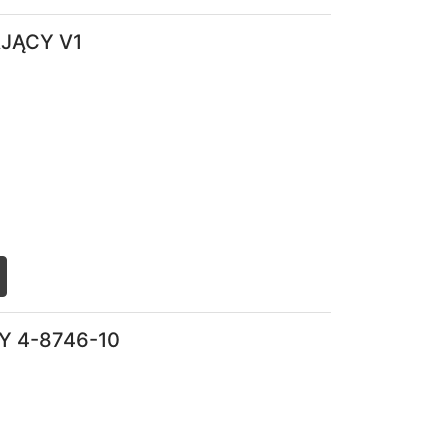
list
JĄCY V1
list
Y 4-8746-10