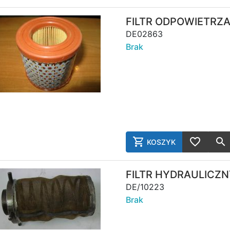
AddToWish
FILTR ODPOWIETRZA
DE02863
Brak
KOSZYK
AddToCart
AddToWish
FILTR HYDRAULICZN
DE/10223
Brak