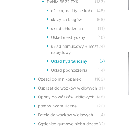
DVHM 3522 TXK
(183)
oś skrętna i tylne koła
(45)
skrzynia biegów
(68)
układ chłodzenia
(11)
Układ elektryczny
(16)
układ hamulcowy + most
(24)
napędowy
Układ hydrauliczny
(7)
Układ podnoszenia
(14)
Części do minikoparek
(109)
Osprzęt do wózków widłowych
(31)
Opony do wózków widłowych
(48)
pompy hydrauliczne
(20)
Fotele do wózków widłowych
(4)
Gąsienice gumowe niebrudzące
(32)