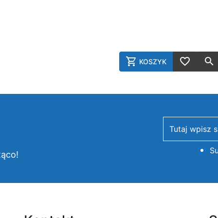
KOSZYK
AddToCart
AddToWish
newsletter
Su
żąco!