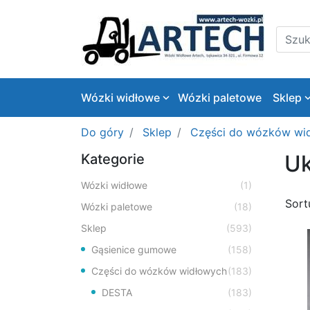
Logo
Szukaj
Wózki widłowe
Wózki paletowe
Sklep
Do góry
Sklep
Części do wózków wi
Uk
Kategorie
Wózki widłowe
(1)
Sort
Wózki paletowe
(18)
Sklep
(593)
Gąsienice gumowe
(158)
Części do wózków widłowych
(183)
DESTA
(183)