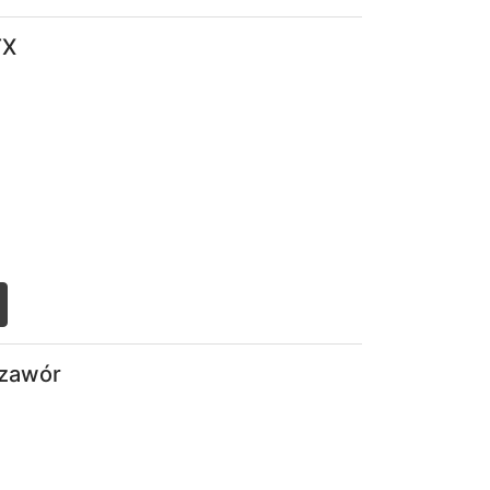
list
TX
list
 zawór