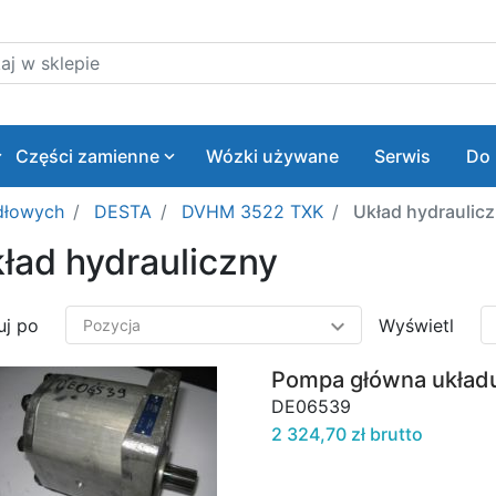
 w sklepie
Części zamienne
Wózki używane
Serwis
Do 
dłowych
DESTA
DVHM 3522 TXK
Układ hydraulic
ład hydrauliczny
uj po
Wyświetl
Pompa główna układ
DE06539
2 324,70 zł brutto