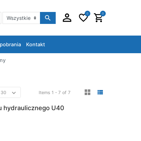
0
0
Szukaj w sklepie
pobrania
Kontakt
zny
viewmode gri
viewmode 
Items
1 - 7
of
7
u hydraulicznego U40