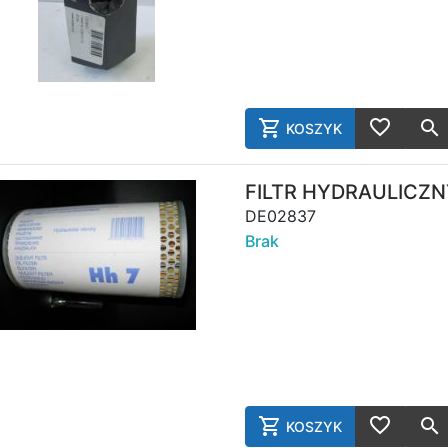
KOSZYK
AddToCart
AddToWish
FILTR HYDRAULICZN
DE02837
Brak
KOSZYK
AddToCart