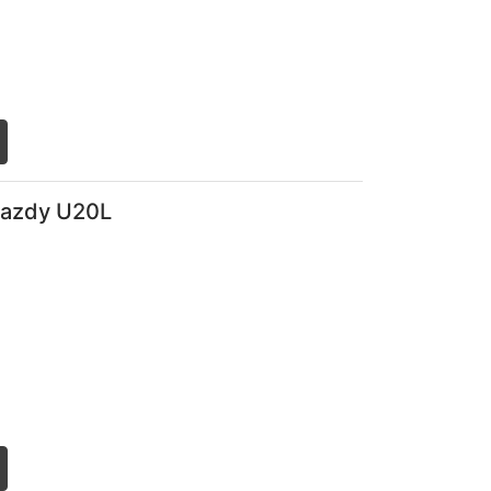
list
jazdy U20L