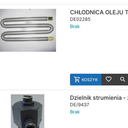
AddToWish
CHŁODNICA OLEJU 
DE02285
Brak
KOSZYK
AddToCart
AddToWish
Dzielnik strumienia -
DE/9437
Brak