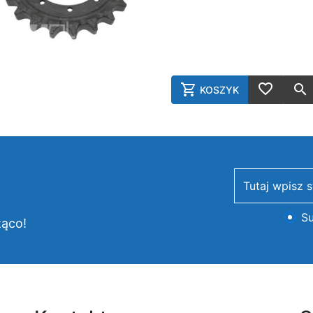
KOSZYK
AddToCart
AddToWish
newsletter
Su
żąco!