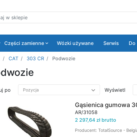
 w sklepie
Części zamienne
Wózki używane
Serwis
Do 
k
CAT
303 CR
Podwozie
dwozie
uj po
Wyświetl
Gąsienica gumowa 
AR/31058
2 297,64 zł brutto
Producent: TotalSource - Belg