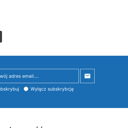
list
bskrybuj
Wyłącz subskrybcję