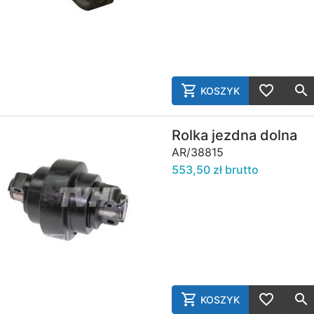
KOSZYK
AddToCart
AddToWish
Rolka jezdna dolna
AR/38815
553,50 zł brutto
KOSZYK
AddToCart