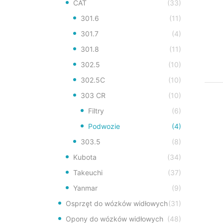
CAT
(33)
301.6
(11)
301.7
(4)
301.8
(11)
302.5
(10)
302.5C
(10)
303 CR
(10)
Filtry
(6)
Podwozie
(4)
303.5
(8)
Kubota
(34)
Takeuchi
(37)
Yanmar
(9)
Osprzęt do wózków widłowych
(31)
Opony do wózków widłowych
(48)