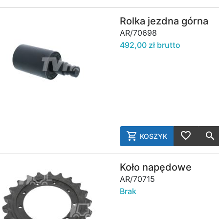
AddToWish
Rolka jezdna górna
AR/70698
492,00 zł brutto
KOSZYK
AddToCart
AddToWish
Koło napędowe
AR/70715
Brak