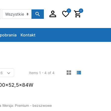
0
0
Szukaj w sklepie
pobrania
Kontakt
viewmode gri
viewmode 
Items
1 - 4
of
4
300x52,5x84W
ia Wersja: Premium - bezszwowe