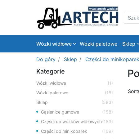
Logo
Szukaj
Wózki widłowe
Wózki paletowe
Sklep
Do góry
Sklep
Części do minikopare
Po
Kategorie
Wózki widłowe
(1)
Sort
Wózki paletowe
(18)
Sklep
(593)
Gąsienice gumowe
(158)
Części do wózków widłowych
(183)
Części do minikoparek
(109)